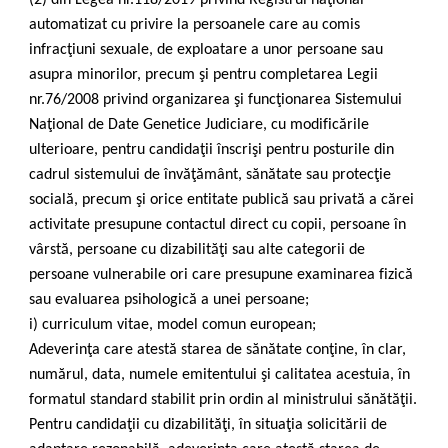
(2) din Legea nr.118/2019 privind Registrul naţional
automatizat cu privire la persoanele care au comis
infracţiuni sexuale, de exploatare a unor persoane sau
asupra minorilor, precum şi pentru completarea Legii
nr.76/2008 privind organizarea şi funcţionarea Sistemului
Naţional de Date Genetice Judiciare, cu modificările
ulterioare, pentru candidaţii înscrişi pentru posturile din
cadrul sistemului de învăţământ, sănătate sau protecţie
socială, precum şi orice entitate publică sau privată a cărei
activitate presupune contactul direct cu copii, persoane în
vârstă, persoane cu dizabilităţi sau alte categorii de
persoane vulnerabile ori care presupune examinarea fizică
sau evaluarea psihologică a unei persoane;
i) curriculum vitae, model comun european;
Adeverinţa care atestă starea de sănătate conţine, în clar,
numărul, data, numele emitentului şi calitatea acestuia, în
formatul standard stabilit prin ordin al ministrului sănătăţii.
Pentru candidaţii cu dizabilităţi, în situaţia solicitării de