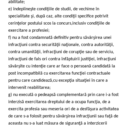
abilitate;
e) îndeplineşte condiţiile de studii, de vechime în
specialitate şi, după caz, alte condiţii specifice potrivit
cerinţelor postului scos la concurs,inclusiv condiţiile de
exercitare a profesiei;
f) nu a fost condamnată definitiv pentru săvârşirea unei
infracţiuni contra securităţii naţionale, contra autorităţii,
contra umanităţii, infracţiuni de corupţie sau de serviciu,
infracţiuni de fals ori contra înfăptuirii justiţiei, infracţiuni
săvârşite cu intenţie care ar face o persoană candidată la
post incompatibilă cu exercitarea funcţiei contractuale
pentru care candidează,cu excepţia situaţiei în care a
intervenit reabilitarea;
g) nu execută o pedeapsă complementară prin care i-a fost
interzisă exercitarea dreptului de a ocupa funcţia, de a
exercita profesia sau meseria ori de a desfăşura activitatea
de care s-a folosit pentru săvârşirea infracţiunii sau faţă de
aceasta nu s-a luat măsura de siguranţă a interzicerii