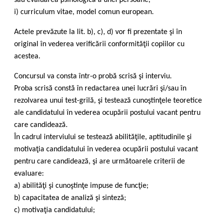
sau evaluarea psihologică a unei persoane;
i) curriculum vitae, model comun european.
Actele prevăzute la lit. b), c), d) vor fi prezentate şi în
original în vederea verificării conformităţii copiilor cu
acestea.
Concursul va consta într-o probă scrisă şi interviu.
Proba scrisă constă în redactarea unei lucrări şi/sau în
rezolvarea unui test-grilă, şi testează cunoştinţele teoretice
ale candidatului în vederea ocupării postului vacant pentru
care candidează.
În cadrul interviului se testează abilităţile, aptitudinile şi
motivaţia candidatului în vederea ocupării postului vacant
pentru care candidează, şi are următoarele criterii de
evaluare:
a) abilităţi şi cunoştinţe impuse de funcţie;
b) capacitatea de analiză şi sinteză;
c) motivaţia candidatului;