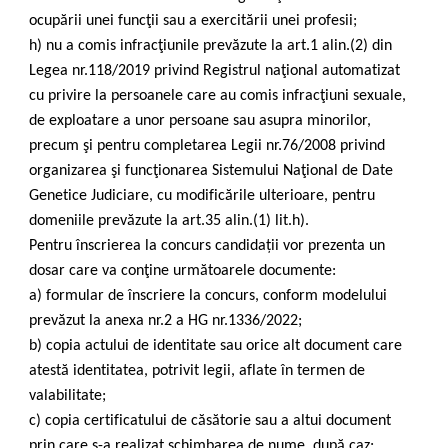
ocupării unei funcţii sau a exercitării unei profesii;
h) nu a comis infracţiunile prevăzute la art.1 alin.(2) din
Legea nr.118/2019 privind Registrul naţional automatizat
cu privire la persoanele care au comis infracţiuni sexuale,
de exploatare a unor persoane sau asupra minorilor,
precum şi pentru completarea Legii nr.76/2008 privind
organizarea şi funcţionarea Sistemului Naţional de Date
Genetice Judiciare, cu modificările ulterioare, pentru
domeniile prevăzute la art.35 alin.(1) lit.h).
Pentru înscrierea la concurs candidații vor prezenta un
dosar care va conţine următoarele documente:
a) formular de înscriere la concurs, conform modelului
prevăzut la anexa nr.2 a HG nr.1336/2022;
b) copia actului de identitate sau orice alt document care
atestă identitatea, potrivit legii, aflate în termen de
valabilitate;
c) copia certificatului de căsătorie sau a altui document
prin care s-a realizat schimbarea de nume, după caz;