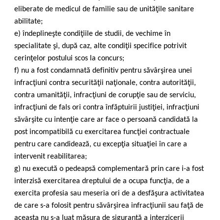
eliberate de medicul de familie sau de unităţile sanitare
abilitate;
e) îndeplineşte condiţiile de studii, de vechime în
specialitate şi, după caz, alte condiţii specifice potrivit
cerinţelor postului scos la concurs;
f) nu a fost condamnată definitiv pentru săvârşirea unei
infracţiuni contra securităţii naţionale, contra autorităţii,
contra umanităţii, infracţiuni de corupţie sau de serviciu,
infracţiuni de fals ori contra înfăptuirii justiţiei, infracţiuni
săvârşite cu intenţie care ar face o persoană candidată la
post incompatibilă cu exercitarea funcţiei contractuale
pentru care candidează, cu excepţia situaţiei în care a
intervenit reabilitarea;
g) nu execută o pedeapsă complementară prin care i-a fost
interzisă exercitarea dreptului de a ocupa funcţia, de a
exercita profesia sau meseria ori de a desfăşura activitatea
de care s-a folosit pentru săvârşirea infracţiunii sau faţă de
aceasta nu s-a luat măsura de siguranţă a interzicerii