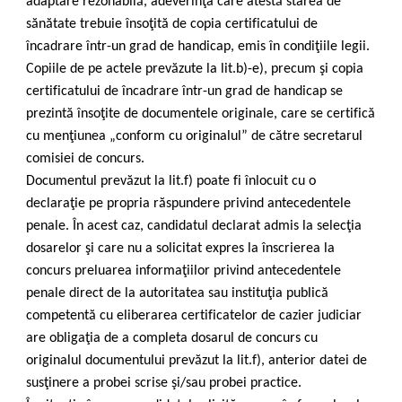
adaptare rezonabilă, adeverinţa care atestă starea de
sănătate trebuie însoţită de copia certificatului de
încadrare într-un grad de handicap, emis în condiţiile legii.
Copiile de pe actele prevăzute la lit.b)-e), precum şi copia
certificatului de încadrare într-un grad de handicap se
prezintă însoţite de documentele originale, care se certifică
cu menţiunea „conform cu originalul” de către secretarul
comisiei de concurs.
Documentul prevăzut la lit.f) poate fi înlocuit cu o
declaraţie pe propria răspundere privind antecedentele
penale. În acest caz, candidatul declarat admis la selecţia
dosarelor şi care nu a solicitat expres la înscrierea la
concurs preluarea informaţiilor privind antecedentele
penale direct de la autoritatea sau instituţia publică
competentă cu eliberarea certificatelor de cazier judiciar
are obligaţia de a completa dosarul de concurs cu
originalul documentului prevăzut la lit.f), anterior datei de
susţinere a probei scrise şi/sau probei practice.