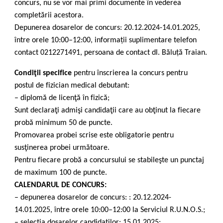
concurs, nu se vor mai primi documente în vederea
completării acestora.
Depunerea dosarelor de concurs: 20.12.2024-14.01.2025,
între orele 10:00–12:00, informații suplimentare telefon
contact 0212271491, persoana de contact dl. Băluță Traian.
Condiţii specifice
pentru înscrierea la concurs pentru
postul de fizician medical debutant:
– diplomă de licenţă în fizică;
Sunt declaraţi admişi candidaţii care au obţinut la fiecare
probă minimum 50 de puncte.
Promovarea probei scrise este obligatorie pentru
susţinerea probei următoare.
Pentru fiecare probă a concursului se stabileşte un punctaj
de maximum 100 de puncte.
CALENDARUL DE CONCURS:
– depunerea dosarelor de concurs: : 20.12.2024-
14.01.2025, între orele 10:00–12:00 la Serviciul R.U.N.O.S.;
– selecția dosarelor candidaților: 15.01.2025;