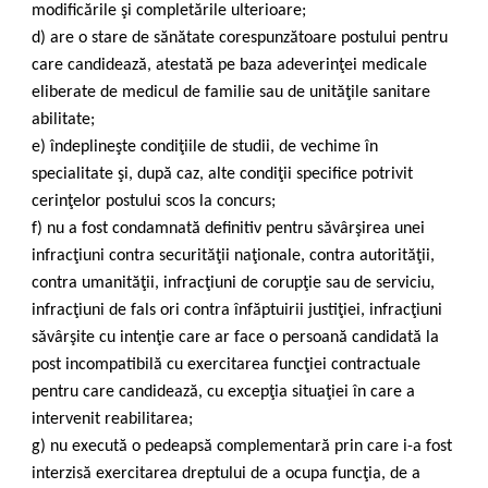
modificările şi completările ulterioare;
d) are o stare de sănătate corespunzătoare postului pentru
care candidează, atestată pe baza adeverinţei medicale
eliberate de medicul de familie sau de unităţile sanitare
abilitate;
e) îndeplineşte condiţiile de studii, de vechime în
specialitate şi, după caz, alte condiţii specifice potrivit
cerinţelor postului scos la concurs;
f) nu a fost condamnată definitiv pentru săvârşirea unei
infracţiuni contra securităţii naţionale, contra autorităţii,
contra umanităţii, infracţiuni de corupţie sau de serviciu,
infracţiuni de fals ori contra înfăptuirii justiţiei, infracţiuni
săvârşite cu intenţie care ar face o persoană candidată la
post incompatibilă cu exercitarea funcţiei contractuale
pentru care candidează, cu excepţia situaţiei în care a
intervenit reabilitarea;
g) nu execută o pedeapsă complementară prin care i-a fost
interzisă exercitarea dreptului de a ocupa funcţia, de a