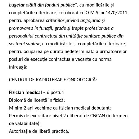
bugetar plătit din fonduri publice
", cu modificările și
completările ulterioare, coroborat cu O.M.S. nr.1470/2011
pentru aprobarea
criteriilor privind angajarea şi
promovarea în funcţii, grade şi trepte profesionale a
personalului contractual din unităţile sanitare publice din
sectorul sanitar
, cu modificările și completările ulterioare,
pentru ocuparea pe durată nedeterminată a următoarelor
posturi de execuție contractuale vacante cu normă
întreagă:
CENTRUL DE RADIOTERAPIE ONCOLOGICĂ:
Fizician medical
– 6 posturi
Diplomă de licență în fizică;
Minim 2 ani vechime ca fizician medical debutant;
Permis de exercitare nivel 2 eliberat de CNCAN (în termen
de valabilitate);
Autorizație de liberă practică.