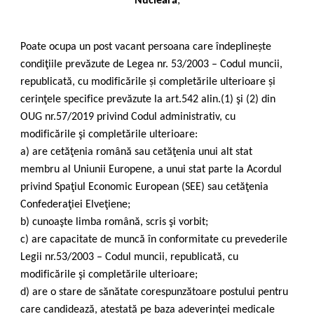
Nucleară
;
Poate ocupa un post vacant persoana care îndeplinește
condiţiile prevăzute de Legea nr. 53/2003 – Codul muncii,
republicată, cu modificările și completările ulterioare și
cerinţele specifice prevăzute la art.542 alin.(1) şi (2) din
OUG nr.57/2019 privind Codul administrativ, cu
modificările şi completările ulterioare:
a) are cetăţenia română sau cetăţenia unui alt stat
membru al Uniunii Europene, a unui stat parte la Acordul
privind Spaţiul Economic European (SEE) sau cetăţenia
Confederaţiei Elveţiene;
b) cunoaşte limba română, scris şi vorbit;
c) are capacitate de muncă în conformitate cu prevederile
Legii nr.53/2003 – Codul muncii, republicată, cu
modificările şi completările ulterioare;
d) are o stare de sănătate corespunzătoare postului pentru
care candidează, atestată pe baza adeverinţei medicale