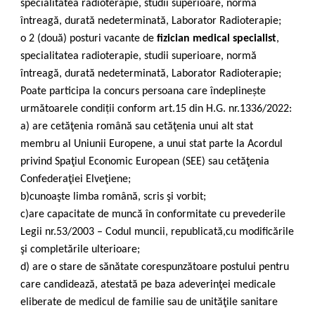
specialitatea radioterapie, studii superioare, normă
întreagă, durată nedeterminată, Laborator Radioterapie;
o 2 (două) posturi vacante de
fizician medical specialist
,
specialitatea radioterapie, studii superioare, normă
întreagă, durată nedeterminată, Laborator Radioterapie;
Poate participa la concurs persoana care îndeplinește
următoarele condiții conform art.15 din H.G. nr.1336/2022:
a) are cetăţenia română sau cetăţenia unui alt stat
membru al Uniunii Europene, a unui stat parte la Acordul
privind Spaţiul Economic European (SEE) sau cetăţenia
Confederaţiei Elveţiene;
b)cunoaşte limba română, scris şi vorbit;
c)are capacitate de muncă în conformitate cu prevederile
Legii nr.53/2003 – Codul muncii, republicată,cu modificările
şi completările ulterioare;
d) are o stare de sănătate corespunzătoare postului pentru
care candidează, atestată pe baza adeverinţei medicale
eliberate de medicul de familie sau de unităţile sanitare