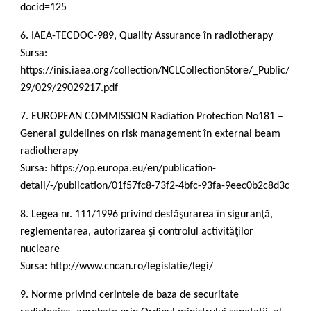
docid=125
6. IAEA-TECDOC-989, Quality Assurance în radiotherapy
Sursa:
https://inis.iaea.org/collection/NCLCollectionStore/_Public/
29/029/29029217.pdf
7. EUROPEAN COMMISSION Radiation Protection No181 –
General guidelines on risk management în external beam
radiotherapy
Sursa: https://op.europa.eu/en/publication-
detail/-/publication/01f57fc8-73f2-4bfc-93fa-9eec0b2c8d3c
8. Legea nr. 111/1996 privind desfăşurarea în siguranţă,
reglementarea, autorizarea şi controlul activităţilor
nucleare
Sursa: http://www.cncan.ro/legislatie/legi/
9. Norme privind cerintele de baza de securitate