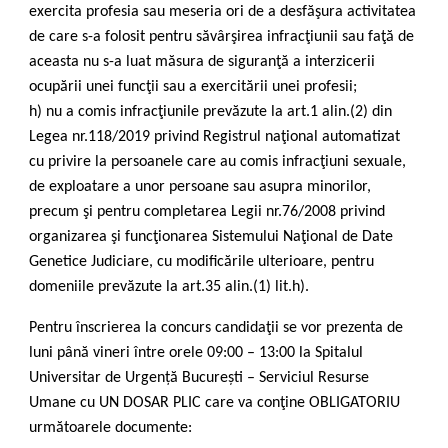
exercita profesia sau meseria ori de a desfăşura activitatea
de care s-a folosit pentru săvârşirea infracţiunii sau faţă de
aceasta nu s-a luat măsura de siguranţă a interzicerii
ocupării unei funcţii sau a exercitării unei profesii;
h) nu a comis infracţiunile prevăzute la art.1 alin.(2) din
Legea nr.118/2019 privind Registrul naţional automatizat
cu privire la persoanele care au comis infracţiuni sexuale,
de exploatare a unor persoane sau asupra minorilor,
precum şi pentru completarea Legii nr.76/2008 privind
organizarea şi funcţionarea Sistemului Naţional de Date
Genetice Judiciare, cu modificările ulterioare, pentru
domeniile prevăzute la art.35 alin.(1) lit.h).
Pentru înscrierea la concurs candidaţii se vor prezenta de
luni până vineri între orele 09:00 – 13:00 la Spitalul
Universitar de Urgență București – Serviciul Resurse
Umane cu UN DOSAR PLIC care va conţine OBLIGATORIU
următoarele documente: