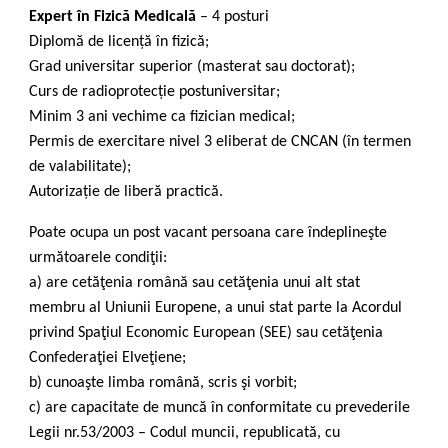
Expert în Fizică Medicală
– 4 posturi
Diplomă de licență în fizică;
Grad universitar superior (masterat sau doctorat);
Curs de radioprotecție postuniversitar;
Minim 3 ani vechime ca fizician medical;
Permis de exercitare nivel 3 eliberat de CNCAN (în termen
de valabilitate);
Autorizație de liberă practică.
Poate ocupa un post vacant persoana care îndeplineşte
următoarele condiţii:
a) are cetăţenia română sau cetăţenia unui alt stat
membru al Uniunii Europene, a unui stat parte la Acordul
privind Spaţiul Economic European (SEE) sau cetăţenia
Confederaţiei Elveţiene;
b) cunoaşte limba română, scris şi vorbit;
c) are capacitate de muncă în conformitate cu prevederile
Legii nr.53/2003 – Codul muncii, republicată, cu