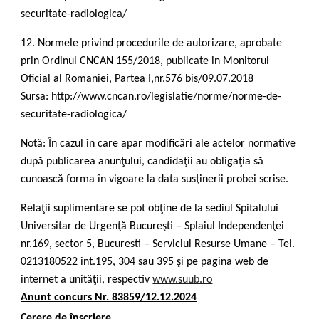
securitate-radiologica/
12. Normele privind procedurile de autorizare, aprobate
prin Ordinul CNCAN 155/2018, publicate in Monitorul
Oficial al Romaniei, Partea I,nr.576 bis/09.07.2018
Sursa: http://www.cncan.ro/legislatie/norme/norme-de-
securitate-radiologica/
Notă: În cazul în care apar modificări ale actelor normative
după publicarea anunţului, candidaţii au obligaţia să
cunoască forma în vigoare la data susţinerii probei scrise.
Relaţii suplimentare se pot obţine de la sediul Spitalului
Universitar de Urgenţă Bucureşti – Splaiul Independenţei
nr.169, sector 5, Bucuresti – Serviciul Resurse Umane – Tel.
0213180522 int.195, 304 sau 395 şi pe pagina web de
internet a unităţii, respectiv
www.suub.ro
Anunt concurs Nr. 83859/12.12.2024
Cerere de înscriere