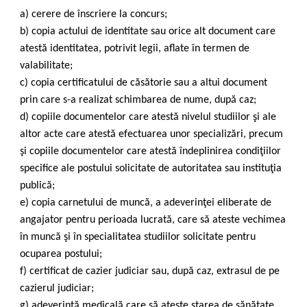
a) cerere de înscriere la concurs;
b) copia actului de identitate sau orice alt document care
atestă identitatea, potrivit legii, aflate în termen de
valabilitate;
c) copia certificatului de căsătorie sau a altui document
prin care s-a realizat schimbarea de nume, după caz;
d) copiile documentelor care atestă nivelul studiilor şi ale
altor acte care atestă efectuarea unor specializări, precum
şi copiile documentelor care atestă îndeplinirea condiţiilor
specifice ale postului solicitate de autoritatea sau instituţia
publică;
e) copia carnetului de muncă, a adeverinţei eliberate de
angajator pentru perioada lucrată, care să ateste vechimea
în muncă şi în specialitatea studiilor solicitate pentru
ocuparea postului;
f) certificat de cazier judiciar sau, după caz, extrasul de pe
cazierul judiciar;
g) adeverinţă medicală care să ateste starea de sănătate