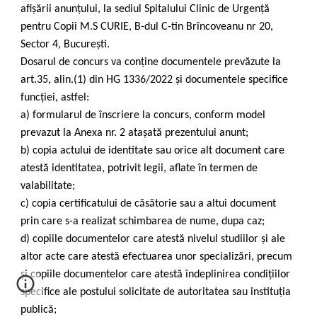
afișării anunțului, la sediul Spitalului Clinic de Urgență
pentru Copii M.S CURIE, B-dul C-tin Brîncoveanu nr 20,
Sector 4, București.
Dosarul de concurs va conține documentele prevăzute la
art.35, alin.(1) din HG 1336/2022 și documentele specifice
funcției, astfel:
a) formularul de înscriere la concurs, conform model
prevazut la Anexa nr. 2 atașată prezentului anunt;
b) copia actului de identitate sau orice alt document care
atestă identitatea, potrivit legii, aflate în termen de
valabilitate;
c) copia certificatului de căsătorie sau a altui document
prin care s-a realizat schimbarea de nume, dupa caz;
d) copiile documentelor care atestă nivelul studiilor și ale
altor acte care atestă efectuarea unor specializări, precum
și copiile documentelor care atestă îndeplinirea condițiilor
specifice ale postului solicitate de autoritatea sau instituția
publică;