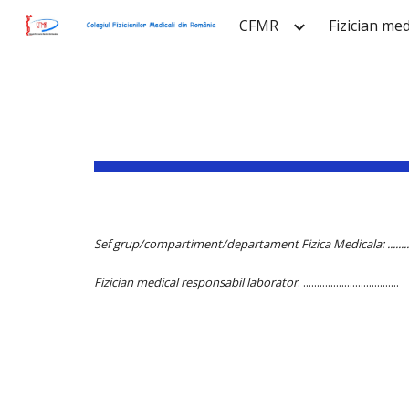
CFMR
Fizician med
Sk
Sef grup/compartiment/departament Fizica Medicala: ...................
Fizician medical responsabil laborator
: ...................................