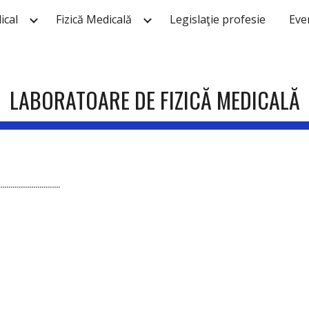
ical
Fizică Medicală
Legislaţie profesie
Eve
ip to main content
Skip to navigat
LABORATOARE DE FIZICĂ MEDICALĂ
..................