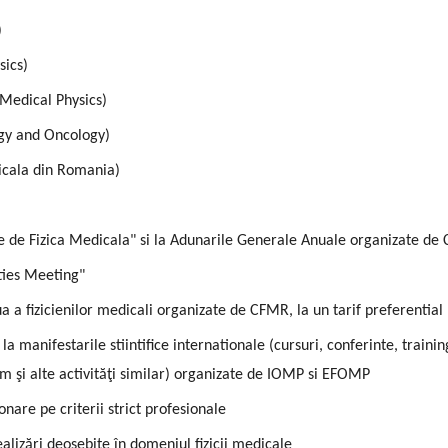
)
sics)
Medical Physics)
gy and Oncology)
icala din Romania)
e de Fizica Medicala" si la Adunarile Generale Anuale organizate d
ties Meeting"
a a fizicienilor medicali organizate de CFMR, la un tarif preferential
la manifestarile stiintifice internationale (cursuri, conferinte, traini
 şi alte activităţi similar) organizate de IOMP si EFOMP
onare pe criterii strict profesionale
alizări deosebite în domeniul fizicii medicale