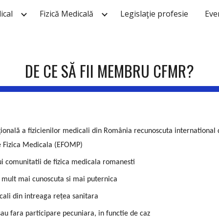
ical
Fizică Medicală
Legislaţie profesie
Eve
ip to main content
Skip to navigat
DE CE SĂ FII MEMBRU CFMR?
ţională a fizicienilor medicali din România recunoscuta international
e Fizica Medicala (EFOMP)
ui comunitatii de fizica medicala romanesti
a mult mai cunoscuta si mai puternica
icali din intreaga rețea sanitara
sau fara participare pecuniara, in functie de caz