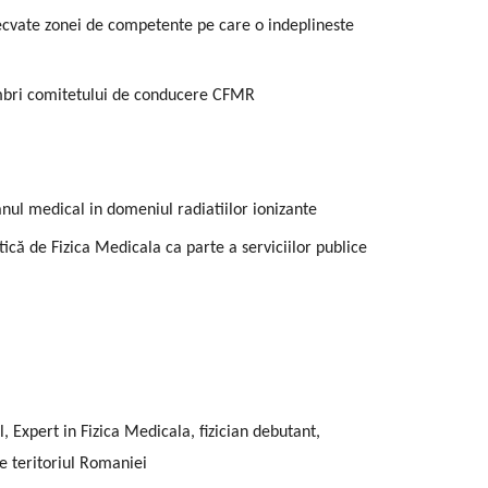
adecvate zonei de competente pe care o indeplineste
membri comitetului de conducere CFMR
anul medical in domeniul radiatiilor ionizante
ică de Fizica Medicala ca parte a serviciilor publice
 Expert in Fizica Medicala, fizician debutant,
pe teritoriul Romaniei