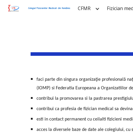
CFMR
Fizician med
Sk
faci parte din singura organizaţie profesională na
(IOMP) si Federatia Europeana a Organizatiilor d
contribui la promovarea si la pastrarea prestigiul
contribui ca profesia de fizician medical sa devin
esti in contact permanent cu ceilalti fizicieni med
acces la diversele baze de date ale colegiului, cu 