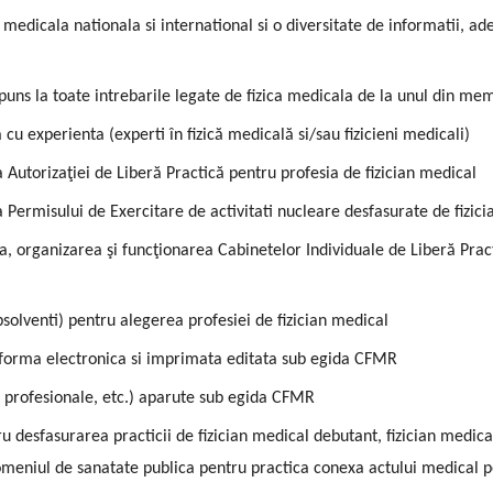
a medicala nationala si international si o diversitate de informatii, 
aspuns la toate intrebarile legate de fizica medicala de la unul din 
 cu experienta (experti în fizică medicală si/sau fizicieni medicali)
Autorizaţiei de Liberă Practică pentru profesia de fizician medical
Permisului de Exercitare de activitati nucleare desfasurate de fizici
a, organizarea şi funcţionarea Cabinetelor Individuale de Liberă Pract
absolventi) pentru alegerea profesiei de fizician medical
 forma electronica si imprimata editata sub egida CFMR
ri profesionale, etc.) aparute sub egida CFMR
 desfasurarea practicii de fizician medical debutant, fizician medical,
din domeniul de sanatate publica pentru practica conexa actului medical 