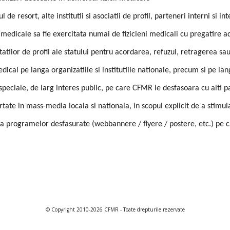
e resort, alte institutii si asociatii de profil, parteneri interni si int
medicale sa fie exercitata numai de fizicieni medicali cu pregatire ad
atilor de profil ale statului pentru acordarea, refuzul, retragerea sa
al pe langa organizatiile si institutiile nationale, precum si pe lang
speciale, de larg interes public, pe care CFMR le desfasoara cu alti 
ate in mass-media locala si nationala, in scopul explicit de a stimul
programelor desfasurate (webbannere / flyere / postere, etc.) pe ca
© Copyright 2010-202
6
CFMR - Toate drepturile rezervate