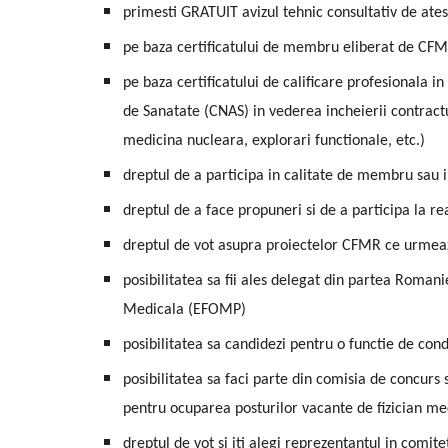
primesti GRATUIT avizul tehnic consultativ de ates
pe baza certificatului de membru eliberat de CFMR i
pe baza certificatului de calificare profesionala 
de Sanatate (CNAS) in vederea incheierii contractu
medicina nucleara, explorari functionale, etc.)
dreptul de a participa in calitate de membru sau in
dreptul de a face propuneri si de a participa la r
dreptul de vot asupra proiectelor CFMR ce urmeaza
posibilitatea sa fii ales delegat din partea Roman
Medicala (EFOMP)
posibilitatea sa candidezi pentru o functie de c
posibilitatea sa faci parte din comisia de concurs
pentru ocuparea posturilor vacante de fizician med
dreptul de vot si iti alegi reprezentantul in comit