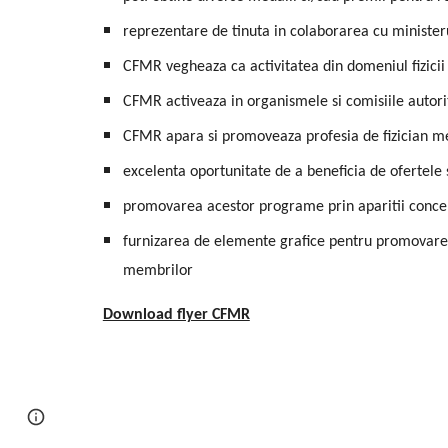
reprezentare de tinuta in colaborarea cu ministerul d
CFMR vegheaza ca activitatea din domeniul fizicii 
CFMR activeaza in organismele si comisiile autorit
CFMR apara si promoveaza profesia de fizician medic
excelenta oportunitate de a beneficia de ofertele 
promovarea acestor programe prin aparitii concert
furnizarea de elemente grafice pentru promovarea 
membrilor
Download flyer CFMR
Report abuse