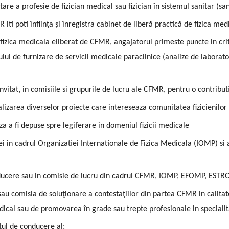
tare a profesie de fizician medical sau fizician în sistemul sanitar (
ti poti înființa și înregistra cabinet de liberă practică de fizica med
in fizica medicala eliberat de CFMR, angajatorul primeste puncte in cr
lui de furnizare de servicii medicale paraclinice (analize de laborato
vitat, in comisiile si grupurile de lucru ale CFMR, pentru o contributi
ealizarea diverselor proiecte care intereseaza comunitatea fizicienilor
 a fi depuse spre legiferare in domeniul fizicii medicale
iei in cadrul Organizatiei Internationale de Fizica Medicala (IOMP) si 
onducere sau in comisie de lucru din cadrul CFMR, IOMP, EFOMP, ESTR
 sau comisia de soluţionare a contestaţiilor din partea CFMR in calita
ical sau de promovarea în grade sau trepte profesionale in specialita
etul de conducere al: