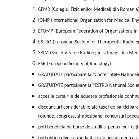
CFMR (Colegiul Fizicienilor Medicali din Romania
IOMP (International Organization for Medical Phy
EFOMP (European Federation of Organisations in 
ESTRO (European Society for Therapeutic Radiolo
SRIM (Societatea de Radiologie si Imagistica Med
ESR (European Society of Radiology)
GRATUITATE participare la "Conferintele National
GRATUITATE participare la "ESTRO National Socie
acces la cursurile de educare profesionala continu
discount-uri considerabile ale taxei de participare 
rotunde, congrese, simpozioane, concursuri precum
poti beneficia de burse de studii si pentru perfecţi
poti obtine diverse medalii si/sau premii pentru re