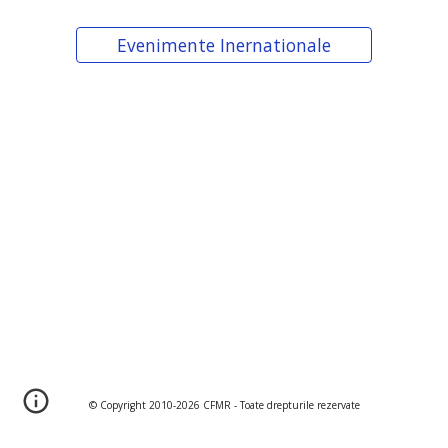
Evenimente Inernationale
© Copyright 2010-202
6
CFMR - Toate drepturile rezervate