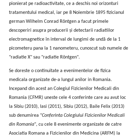
pionierat pe radioactivitate, ce a deschis noi orizonturi
tratamentului medical, iar pe 8 Noiembrie 1895 fizicianul
german Wilhelm Conrad Röntgen a facut primele
descoperiri asupra producerii și detectarii radiatiilor
electromagnetice în interval de lungimi de undă de la 1
picometeru pana la 1 nanometeru, cunoscut sub numele de
"radiatie X" sau "radiatie Röntgen".
Se doreste o continuitate a evenimentelor de fizica
medicala organizate de-a lungul anilor in Romania.
Incepand din acest an Colegiul Fizicienilor Medicali din
Romania (CFMR) uneste cele 4 conferinte care au avut loc
la Sibiu (2010), Iasi (2011), Sibiu (2012), Baile Felix (2013)
sub denumirea "
Conferinta Colegiului Fizicienilor Medicali
din Romania
", cu cele 8 evenimente organizate de catre
Asociatia Romana a Fizicienilor din Medicina (ARFM) la