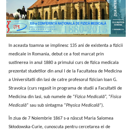
In aceasta toamna se implinesc 135 ani de existenta a fizicii
medicale in Romania, debut ce a fost marcat prin
sustinerea in anul 1880 a primului curs de fizica medicala
prezentat studetilor din anul I de la Facultatea de Medicina
a Universitatii din Iasi de catre profesorul fizician Ioan G.
Stravolca (curs regasit in programa de studii a Facultatii de
Medicina din Iasi, sub numele de “
Fizica Medicală
”, “
Fisica
Medicală
” sau sub sintagma “
Physica Medicală
”).
În ziua de 7 Noiembrie 1867 s-a născut Maria Salomea
Skłodowska-Curie, cunoscuta pentru cercetarea ei de