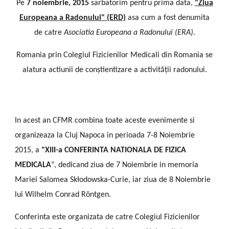
Pe
7 noiembrie, 2015
sarbatorim pentru prima data,
"Ziua
Europeana a Radonului" (ERD)
asa cum a fost denumita
de catre
Asociatia Europeana a Radonului (ERA).
Romania prin Colegiul Fizicienilor Medicali din Romania se
alatura actiunii de conștientizare a activității radonului.
In acest an CFMR combina toate aceste evenimente si
organizeaza la Cluj Napoca in perioada 7-8 Noiembrie
2015, a
"XIII-a CONFERINTA NATIONALA DE FIZICA
MEDICALA
", dedicand ziua de 7 Noiembrie in memoria
Mariei Salomea Skłodowska-Curie, iar ziua de 8 Noiembrie
lui Wilhelm Conrad Röntgen.
Conferinta este organizata de catre Colegiul Fizicienilor