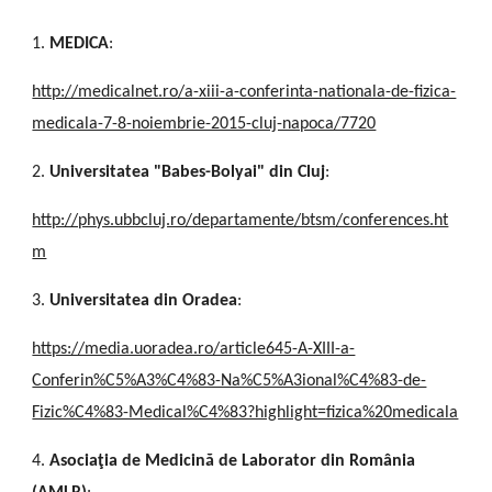
1.
MEDICA
:
http://medicalnet.ro/a-xiii-a-conferinta-nationala-de-fizica-
medicala-7-8-noiembrie-2015-cluj-napoca/7720
2.
Universitatea "Babes-Bolyai" din Cluj
:
http://phys.ubbcluj.ro/departamente/btsm/conferences.ht
m
3.
Universitatea din Oradea
:
https://media.uoradea.ro/article645-A-XIII-a-
Conferin%C5%A3%C4%83-Na%C5%A3ional%C4%83-de-
Fizic%C4%83-Medical%C4%83?highlight=fizica%20medicala
4.
Asociaţia de Medicină de Laborator din România