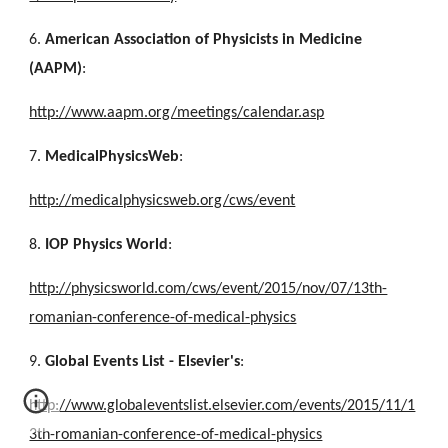
6.
American Association of Physicists in Medicine
(AAPM)
:
http://www.aapm.org/meetings/calendar.asp
7.
MedicalPhysicsWeb
:
http://medicalphysicsweb.org/cws/event
8.
IOP Physics World
:
http://physicsworld.com/cws/event/2015/nov/07/13th-
romanian-conference-of-medical-physics
9.
Global Events List - Elsevier's
:
http://www.globaleventslist.elsevier.com/events/2015/11/1
3th-romanian-conference-of-medical-physics