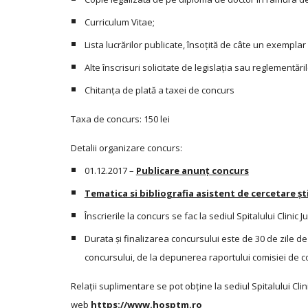
Curriculum Vitae;
Lista lucrărilor publicate, însoțită de câte un exemplar
Alte înscrisuri solicitate de legislația sau reglementări
Chitanța de plată a taxei de concurs
Taxa de concurs: 150 lei
Detalii organizare concurs:
01.12.2017 –
Publicare anunț concurs
Tematica si bibliografia asistent de cercetare ști
Înscrierile la concurs se fac la sediul Spitalului Clini
Durata și finalizarea concursului este de 30 de zile de la
concursului, de la depunerea raportului comisiei de c
Relații suplimentare se pot obține la sediul Spitalului Cli
web
https://www.hosptm.ro