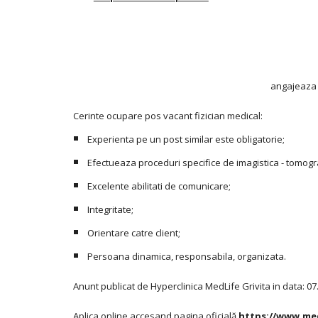
angajeaza i
Cerinte ocupare pos vacant fizician medical:
Experienta pe un post similar este obligatorie;
Efectueaza proceduri specifice de imagistica - tomog
Excelente abilitati de comunicare;
Integritate;
Orientare catre client;
Persoana dinamica, responsabila, organizata.
Anunt publicat de Hyperclinica MedLife Grivita in data: 07
Aplica online accesand pagina oficială
https://www.medl