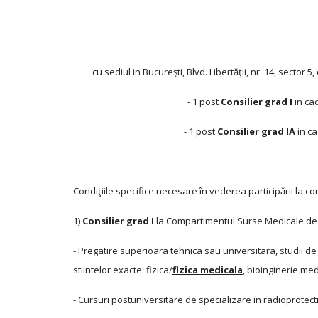
cu sediul in Bucureşti, Blvd. Libertăţii, nr. 14, se
- 1 post
Consilier grad I
in cad
- 1 post
Consilier grad IA
in ca
Condiţiile specifice necesare în vederea participării la con
1)
Consilier grad I
la Compartimentul Surse Medicale de 
- Pregatire superioara tehnica sau universitara, studii d
stiintelor exacte: fizica/
fizica medicala
, bioinginerie me
- Cursuri postuniversitare de specializare in radioprotecti