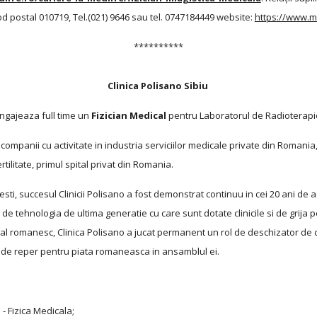
 cod postal 010719, Tel.(021) 9646 sau tel. 0747184449
website:
https://www.me
**********
Clinica Polisano Sibiu
ngajeaza full time un
Fizician Medical
pentru Laboratorul de Radioterapi
companii cu activitate in industria serviciilor medicale private din Romania,
tilitate, primul spital privat din Romania.
sti, succesul Clinicii Polisano a fost demonstrat continuu in cei 20 ani de ac
 de tehnologia de ultima generatie cu care sunt dotate clinicile si de grija
ral romanesc, Clinica Polisano a jucat permanent un rol de deschizator de d
 de reper pentru piata romaneasca in ansamblul ei.
- Fizica Medicala;