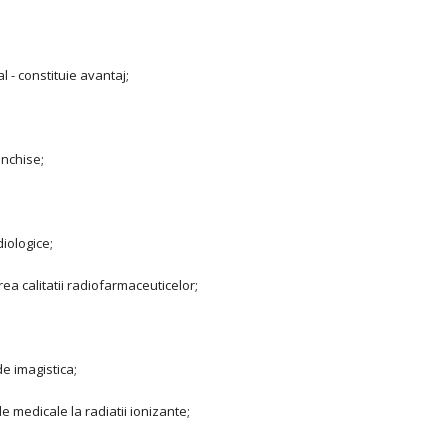
 - constituie avantaj;
inchise;
diologice;
ea calitatii radiofarmaceuticelor;
de imagistica;
e medicale la radiatii ionizante;