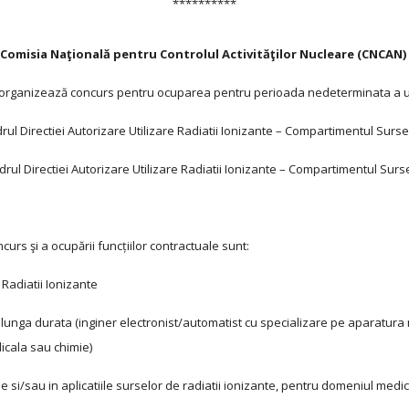
**********
Comisia Naţională pentru Controlul Activităţilor Nucleare (CNCAN)
ctor 5, organizează concurs pentru ocuparea pentru perioada nedeterminata a
rul Directiei Autorizare Utilizare Radiatii Ionizante – Compartimentul Surs
drul Directiei Autorizare Utilizare Radiatii Ionizante – Compartimentul Surs
curs şi a ocupării funcțiilor contractuale sunt:
Radiatii Ionizante
e lunga durata (inginer electronist/automatist cu specializare pe aparatura
dicala sau chimie)
e si/sau in aplicatiile surselor de radiatii ionizante, pentru domeniul medi