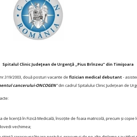
Spitalul Clinic Judeţean de Urgenţă „Pius Brînzeu” din Timişoara
i nr.319/2003, două posturi vacante de
fizician medical debutant
- asiste
tamentul cancerului-ONCOGEN
”
din cadrul Spitalului Clinic Județean de Ur
acte:
 de licență în Fizică Medicală, însoțite de foaia matricolă, precum și copie
a dovedi vechimea;
știință corespunzătoare postului, precum și de pe alte diplome sau titluri ș