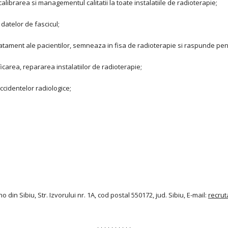
calibrarea si managementul calitatii la toate instalatiile de radioterapie;
datelor de fascicul;
tratament ale pacientilor, semneaza in fisa de radioterapie si raspunde pen
carea, repararea instalatiilor de radioterapie;
accidentelor radiologice;
 din Sibiu, Str. Izvorului nr. 1A, cod postal 550172, jud. Sibiu, E-mail:
recru