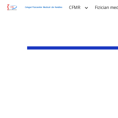
CFMR
Fizician med
Sk