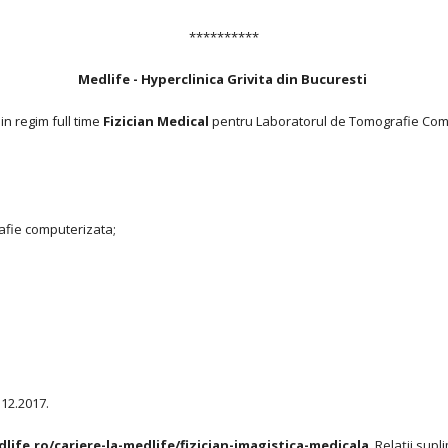
**********
Medlife - Hyperclinica Grivita din Bucuresti
n regim full time
Fizician Medical
pentru Laboratorul de Tomografie Com
rafie computerizata;
.12.2017.
ife.ro/cariere-la-medlife/fizician-imagistica-medicala
. Relații sup