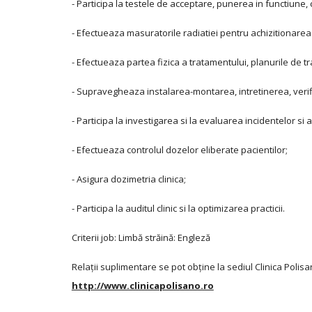
- Participa la testele de acceptare, punerea in functiune, 
- Efectueaza masuratorile radiatiei pentru achizitionarea 
- Efectueaza partea fizica a tratamentului, planurile de 
- Supravegheaza instalarea-montarea, intretinerea, verifi
- Participa la investigarea si la evaluarea incidentelor si 
- Efectueaza controlul dozelor eliberate pacientilor;
- Asigura dozimetria clinica;
- Participa la auditul clinic si la optimizarea practicii.
Criterii job: Limbă străină: Engleză
Relații suplimentare se pot obține la sediul Clinica Polisano
http://www.clinicapolisano.ro