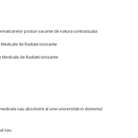
 urmatoarelor posturi vacante de natura contractuala:
e Medicale de Radiatii Ionizante
e Medicale de Radiatii Ionizante
 medicala sau absolvent al unei universitati in domeniul
cal sau