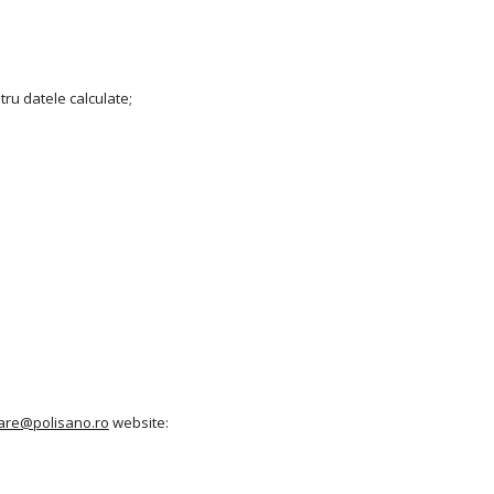
tru datele calculate;
tare@polisano.ro
website: