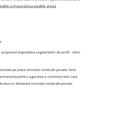
dlife.ro/hyperclinica-medlife-grivita
e.
 acoperind majoritatea segmentelor de profil - clinici
tivitate pe piata serviciilor medicale private, fiind
 permanenta pentru siguranta si confortul celor care
rumuri in domeniul serviciilor medicale private,