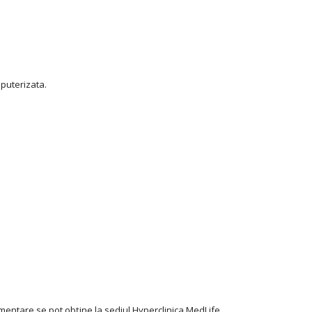
puterizata.
limentare se pot obține la sediul Hyperclinica MedLife