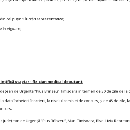
 din cel puțin 5 lucrări reprezentative;
le în vigoare;
ințifică stagiar - fizician medical debutant
c Județean de Urgență ”Pius Brînzeu” Timișoara în termen de 30 de zile de la 
 data încheierii înscrierii, la nivelul comisiei de concurs, și de 45 de zile, la
oncurs.
nic Județean de Urgență ”Pius Brînzeu”, Mun. Timișoara, Blvd. Liviu Rebreanu,