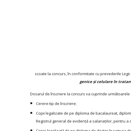
scoate la concurs, în conformitate cu prevederile Legi
genice și celulare în tra
Dosarul de înscriere la concurs va cuprinde următoarele 
Cerere-tip de înscriere;
Copii legalizate de pe diploma de bacalaureat, diploma
Registrul general de evidență a salariaților, pentru 
Copie legalizată de pe diploma de doctor în ramura de 