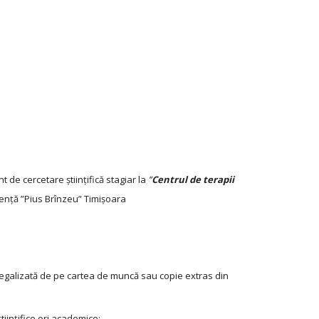
nt de cercetare științifică stagiar la
”
Centrul de terapii
gență ”Pius Brînzeu” Timișoara
 legalizată de pe cartea de muncă sau copie extras din
tiințifice ori academice;