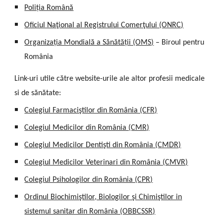
Poliția Română
Oficiul Naţional al Registrului Comerţului (ONRC)
Organizația Mondială a Sănătății (OMS)
– Biroul pentru
România
Link-uri utile către website-urile ale altor profesii medicale
si de sănătate:
Colegiul Farmaciştilor din România (CFR)
Colegiul Medicilor din România (CMR)
Colegiul Medicilor Dentişti din România (CMDR)
Colegiul Medicilor Veterinari din România (CMVR)
Colegiul Psihologilor din România (CPR)
Ordinul Biochimiştilor, Biologilor şi Chimiştilor in
sistemul sanitar din România (OBBCSSR)